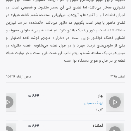
تکنوازی سه‌تار می‌باشد؛ اما فضای کلی آن بسیار متفاوت و شخصی است. در
اجرای قطعات آن از آکوردها و آرپژهای غیرایرانی استفاده شده. قطعه «بهار» در
فضای ماهور یا بهتر است بگوییم مد ماژور می‌باشد. «گمشده» در مد فیرژین
ساخته شده است و دور ریتمیک بلندی دارد. تم قطعه «نوایی» ‌ملودی معروف و
آشنایی آهنگ فولکلور نوایی است. در «خزان»‌ ملودی گوشه نغمه اصفهان و
یکی از ملودی‌های فرهاد مهراد را در طول قطعه می‌شنویم. قطعه «انزوا» در
مینورهارمونیک ساخته شده و ریتم غالب آن هفت‌تایی است و در نهایت «نوا»
قطعه‌ای در حال و هوای دستگاه نوا است.
اسفند ۱۳۹۵
مجوز ارشاد:
۹۵-۳۹۹
بهار
۶,۶۹۹ ت
ارژنگ حسینی
۱۰:۱۴
گمشده
۶,۶۹۹ ت