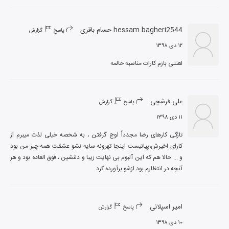
hessam.bagheri2544 حسام باقری
پاسخ
گزارش
۱۲ دی ۱۳۹۸
لعنتی بازم کارات مناسبه حالمه
علی فرشچی
پاسخ
گزارش
۱۱ دی ۱۳۹۸
تازگی کارهای رضا مجدداٌ اوج گرفتن ، به شخصه خیلی لذت میبرم از 
کارای اخیرش،پیانیست اینجا تهرونه سایه نشو عشقت همه چیز من بود 
و ... حالا هم که این آلبوم بی نهایت زیبا و دلنشین ، فوق العاده بود و هر 
آنچه در انتظارم بود ازشو برآورده کرد
امیر اسپلانی
پاسخ
گزارش
۱۰ دی ۱۳۹۸