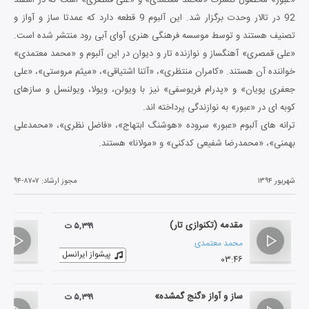
92 در تالار وحدت برگزار شد. این آلبوم 9 قطعه دارد که عمدتا ساز و آواز و
تصنیف هستند و توسط موسسه فرهنگی هنری آوای آبی رود منتشر شده است.
«علی قمصری» آهنگساز و نوازنده تار و دیوان در این آلبوم و «محمد معتمدی»
خواننده آن هستند. «کامران منتظری»، «آتنا اشتیاقی»، «میثم مروستی»، «علی
جعفری پویان» و «پدرام فریوسفی» نیز با ویولن، ویولا، ویولنسل و سازهای
کوبه ای در «عبور» به نوازندگی پرداخته اند.
ترانه های آلبوم «عبور» سروده «هوشنگ ابتهاج»، «فاضل نظری»، «محمدعلی
بهمنی»، «محمدرضا شفیعی کدکنی» و «مولانا» هستند.
شهریور ۱۳۹۴
مجوز ارشاد:
۹۴-۸۷۰۷
مقدمه (تکنوازی تار)
۵,۳۹۹ ت
محمد معتمدی
پیشواز ایرانسل
۰۳:۴۶
ساز و آواز «گنج گمشده»
۵,۳۹۹ ت