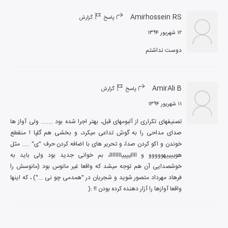
Amirhossein RS
پاسخ
گزارش
۱۲ شهریور ۱۳۹۴
دوست نداشتم
AmirAli B
پاسخ
گزارش
۱۱ شهریور ۱۳۹۴
تصنیفهای تکراری از آلبومهای قبل، بهتر اجرا شده بود ........ ولی آواز ها 
صدای مداحی را به گوش تداعی میکرد، و بخشی هم گلپا ! منقطع 
خوندن و اکو کردن صدا، و تحریر های با اضافه کردن حرف "ی" ..... مثل 
هوییییهووووو و ااااییییاااااااا، بم خوانی جدید بود ولی باید به 
خوشصدایی آن هم توجه میشد که واقعا غیر مانوس بود (مانوسش را 
فرهاد مهرداد متصور شوید و شجریان در "همدمی چو نی ...") ، که اینها 
واقعا آوازها را آزار دهنده کرده بودن !! :(