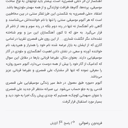
آهنگساز آن اثر «علی قمصری» است، بیشتر باید توجهتان به نوع ساخت 
موسیقی، پرده‌ها، گام‌ها، ظرافت نوازندگی و از همه مهمتر ملودی‌ها باشد. 
اعتقاد «علی قمصری» به شکستن این طرز تفکر سنتی در بین مخاطبین 
است که هر آلبوم موسیقی سنتی را تنها با نام خواننده‌اش می‌شناسند و 
گاهی نام آهنگساز نه تنها در رده دوم بلکه در رده سوم و بعد از ناشر اثر 
قرار می‌گیرد. به حق که تا کنون آهنگسازان این مرز و بوم شناخته 
نشده‌اند مگر انگشت شماری... . از این روی علی قمصری تقریبا در تمامی 
آثاری که از ایشان به بازار عرضه شده نام خود را همتراز و هم‌ردیف نام 
خواننده آورده و سعی در نشان دادن اهمیت آهنگسازی و ملودی در آثار 
موسیقیایی دارند. بعنوان مثال، علیرضا قربانی بارها در مقابل این سوال 
که کدامیک از آثار خود را بیش از همه دوست می‌دارد، آلبوم «سرو روان» 
را معرفی نموده که تنها اثر مشترک علی قمصری و علیرضا قربانی عزیز 
آلبوم «عبور» طبق معمول در خط سیر زندگی موسیقیایی علی قمصری 
قدمی رو به جلو حساب می‌شود. بی صبرانه منتظر اثر جدید علی قمصری 
با عنوان «مهمانی کوچک» هستیم که چندی پیش رنگ اجرا به خود دید و 
بسیار مورد استقبال قرار گرفت.
فریدون رضوانی
پاسخ
گزارش