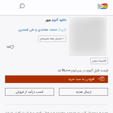
دانلود آلبوم
عبور
محمد معتمدی
و
علی قمصری
اثری از:
نمایش همه هنرمندان
۷۵
کلاسیک ایرانی
قیمت فایل آلبوم در بیپ‌تونز:
۴۸,۰۰۰ ت
افزودن به سبد خرید
ارسال هدیه
کسب درآمد از فروش
«عبور» محصول کنسرت «محمد معتمدی» و «علی قمصری» است که در اسفند