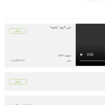
تیزر آلبوم "باغچه"
رایگان
اسفند
۱۴۰۴
۶۰.۶۱
مگابایت
۰
:
۴۰
رایگان