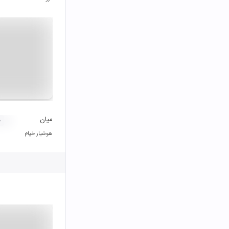
میان
۰
هوشیار خیام