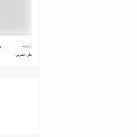
باغچه
۰
علی حضرتی