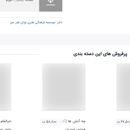
ناشر :
موسسه فرهنگی هنری نوای هنر سبز
پرفروش های این دسته بندی
چه آتش ها (کنسرت تصویری)
خیالفام
۶۷,۵۰ ت
۵۸,۸۰۰ ت
همایون شجریان
سامان ص