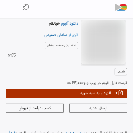
دانلود آلبوم
خیالفام
سامان صمیمی
اثری از:
نمایش همه هنرمندان
۵۹
تلفیقی
قیمت فایل آلبوم در بیپ‌تونز:
۶۳,۰۰۰ ت
افزودن به سبد خرید
ارسال هدیه
کسب درآمد از فروش
آلبوم «خیالفام» اثر جدید «
سامان صمیمی
» است. او پیش از این آلبوم «
فروغ