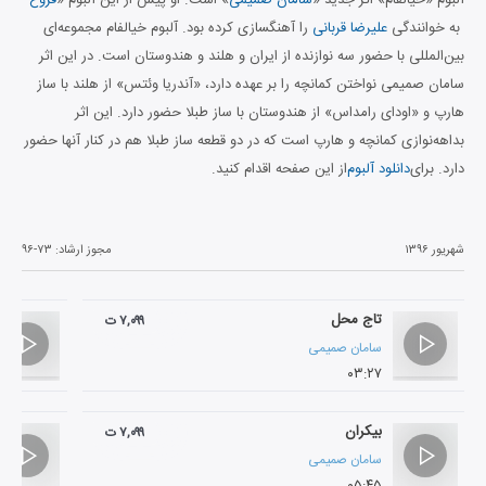
به خوانندگی
علیرضا قربانی
را آهنگسازی کرده بود. آلبوم خیالفام مجموعه‌ای
بین‌المللی با حضور سه نوازنده از ایران و هلند و هندوستان است. در این اثر
سامان صمیمی نواختن کمانچه را بر عهده دارد، «آندریا وئتس» از هلند با ساز
هارپ و «اودای رامداس» از هندوستان با ساز طبلا حضور دارد. این اثر
بداهه‌نوازی کمانچه و هارپ است که در دو قطعه ساز طبلا هم در کنار آنها حضور
دارد. برای
دانلود آلبوم
از این صفحه اقدام کنید.
شهریور ۱۳۹۶
مجوز ارشاد:
۹۶-۷۳
تاج محل
۷,۰۹۹ ت
سامان صمیمی
۰۳:۲۷
بیکران
۷,۰۹۹ ت
سامان صمیمی
۰۵:۴۵