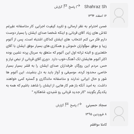
Shahraz Sh
پاسخ
گزارش
۱۶ اسفند ۱۳۹۴
ضمن احترام به نظر ارسالی و تایید کیفیت اجرایی کار متاسفانه علیرغم 
تلاش های زیاد آقای قربانی و اینکه شخصا صدای ایشان را بسیار دوست 
دارم فکر می کنم انتخاب های ایشان کماکان اشتباه است، پس از آلبوم 
زیبا و موفق سوگواران خموش و همکاری های بسیار موفق ایشان با آقای 
خلعتبری و البته ترانه اول این آلبوم که متعلق به سریال پرده نشین بوده 
اکثر آلبوم هایشان تک آهنگ خوب دارد. دوری آقای قربانی از نبض نیاز و 
حس مردم این روزگار، طرفداران صدای ایشان را به قشر بسیار بسیار 
خاصی محدود کرده، موسیقی و آواز باید به دل بنشیند، این آلبوم ها 
شور و حال ایرانی ندارند و متاسفانه ماندگاری و گستره کمی خواهند 
داشت. به امید آنکه باز هم کار هایی از ایشان را شاهد باشیم که همه به 
یکدیگر بگویند "کار جدید قربانی رو شنیدی، شاهکاره."
سجاد حسینی
پاسخ
گزارش
۸ فروردین ۱۳۹۵
کاملا موافقم