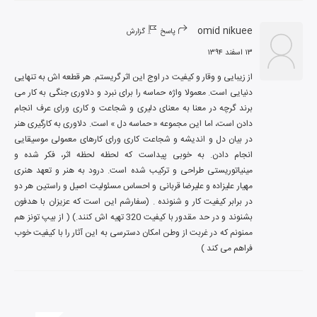
omid nikuee
پاسخ
گزارش
۱۳ اسفند ۱۳۹۴
از زیبایی و وقار و کیفیت در اوج این اثر گریستم. هر قطعه اش به تنهایی 
دنیایی است. معمولا واژه حماسه را برای نبرد و دلاوری جنگی به کار می 
برند گرچه در معنا به معنای دلیری و شجاعت و کاری ورای عرف انجام 
دادن است، اما این مجموعه « حماسه دل » است. دلاوری به کارگیری هنر 
در بیان دل و اندیشه و شجاعت کاری ورای کارهای معمولی موسیقایی 
انجام دادن. به خوبی پیداست که لحظه لحظه اثر، فکر شده و 
مینیاتوریستی طراحی و ترکیب شده است. درود به هنر و تعهد هنری 
مهیار علیزاده و علیرضا قربانی و احساس مسئولیت اصیل و راستین هر دو 
در برابر کیفیت کار و شنونده . (سفارشم این است که عزیزان با هدفون 
بشنوند و در حد مقدور با کیفیت 320 تهیه اش کنند.) ( از بیپ تونز هم 
ممنونم که در غربت از وطن امکان دسترسی به این آثار را با کیفیت خوب 
فراهم می کند )