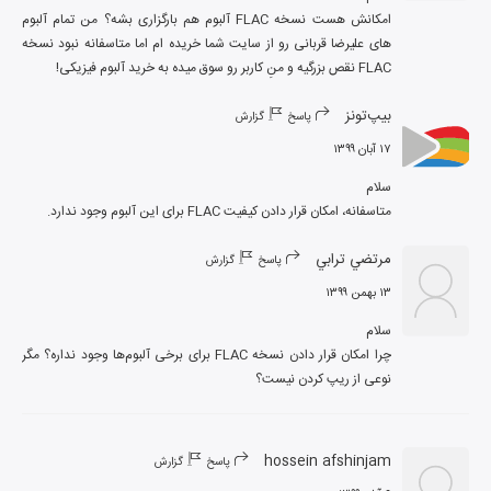
امکانش هست نسخه FLAC آلبوم هم بارگزاری بشه؟ من تمام آلبوم 
های علیرضا قربانی رو از سایت شما خریده ام اما متاسفانه نبود نسخه 
FLAC نقص بزرگیه و منِ کاربر رو سوق میده به خرید آلبوم فیزیکی!
بیپ‌تونز
پاسخ
گزارش
۱۷ آبان ۱۳۹۹
متاسفانه، امکان قرار دادن کیفیت FLAC برای این آلبوم وجود ندارد.
مرتضي ترابي
پاسخ
گزارش
۱۳ بهمن ۱۳۹۹
چرا امکان قرار دادن نسخه FLAC برای برخی آلبوم‌ها وجود نداره؟ مگر 
نوعی از ریپ کردن نیست؟
hossein afshinjam
پاسخ
گزارش