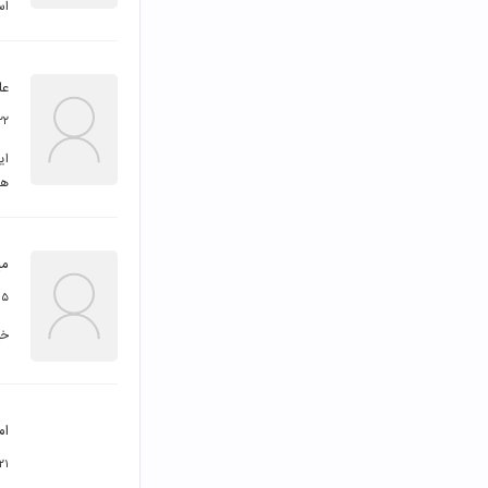
اس
عل
۲۲ بهمن ۰۰
هس
می
۱۵ آذر ۰
خی
ام
۲۱ اردیبهشت ۳۹۹