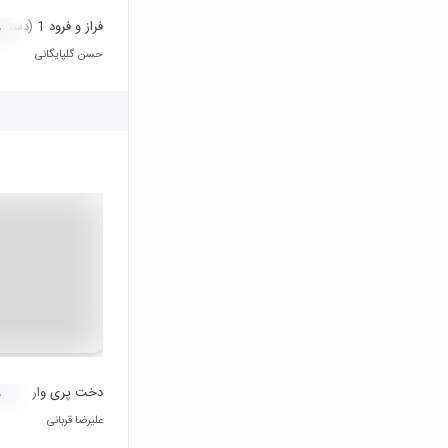
فراز و فرود 1 (دستگاه شور)
۰
حسن گلپایگانی
دخت پری وار
۰
علیرضا قربانی