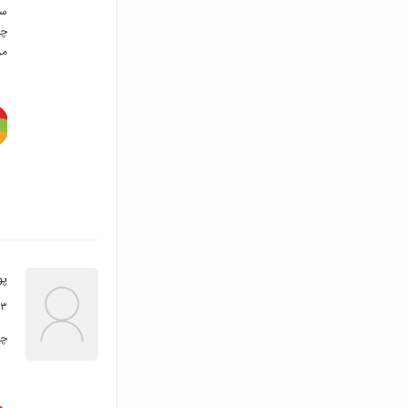
من 
پو
۱۳ امرداد ۸
چر