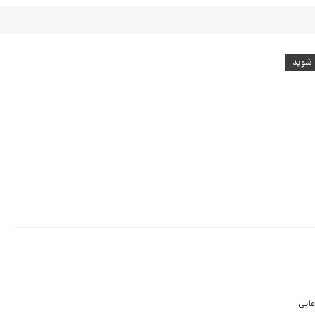
 شوید
اصلا از همون اسم آلبوم مشخصه که چیه. دوتا دونه آهنگ از فروغ فرخزاد توشه بعد با چه ادعایی 