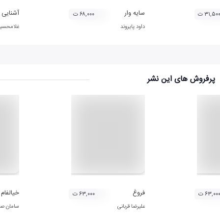
سایه وار
آشنایی ب
۳۱,۵۰ ت
۶۸,۰۰۰ ت
داود پایروند
غلامحسین
پرفروش های این نشر
فروغ
خیالفام
۶۳,۰۰ ت
۶۳,۰۰۰ ت
علیرضا قربانی
سامان ص