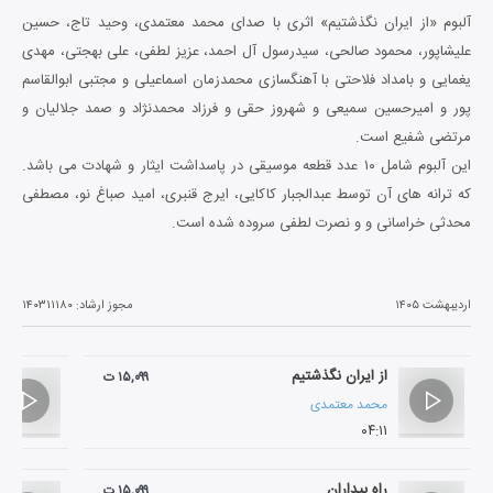
آلبوم «از ایران نگذشتیم» اثری با صدای محمد معتمدی، وحید تاج، حسین
علیشاپور، محمود صالحی، سیدرسول آل احمد، عزیز لطفی، علی بهجتی، مهدی
یغمایی و بامداد فلاحتی با آهنگسازی محمدزمان اسماعیلی و مجتبی ابوالقاسم
پور و امیرحسین سمیعی و شهروز حقی و فرزاد محمدنژاد و صمد جلالیان و
مرتضی شفیع است.
این آلبوم شامل ۱۰ عدد قطعه موسیقی در پاسداشت ایثار و شهادت می باشد.
که ترانه های آن توسط عبدالجبار کاکایی، ایرج قنبری، امید صباغ نو، مصطفی
محدثی خراسانی و و نصرت لطفی سروده شده است.
اردیبهشت ۱۴۰۵
مجوز ارشاد:
۱۴۰۳۱۱۱۸۰
از ایران نگذشتیم
۱۵,۰۹۹ ت
محمد معتمدی
۰۴:۱۱
راه بیداران
۱۵,۰۹۹ ت