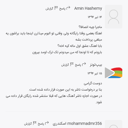
Amin Hashemy
پاسخ
گزارش
۱۴ تیر ۱۳۹۴
اهنگا بعضی وقتا رایگانه ولی وقتی تو البوم میذارن اینجا باید براشون یه 
بارونم که تا اونجا که من میدونم تک ترک اومد بیرون
بیپ‌تونز
پاسخ
گزارش
۱۵ تیر ۱۳۹۴
در صورت اجازه ناشر آهنگ هایی که قبلا منتشر شده رایگان قرار داده می 
شود.
mohammadmr356 اسکندری
پاسخ
گزارش