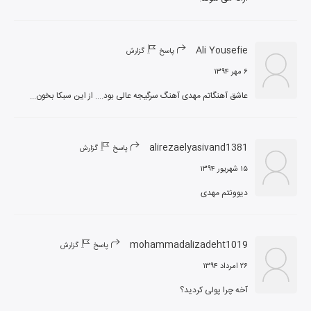
Ali Yousefie
پاسخ
گزارش
۶ مهر ۱۳۹۴
عاشق آهنگاتم مهدی آهنگ سرگیجه عالی بود.... از این سبکا بخون...
alirezaelyasivand1381
پاسخ
گزارش
۱۵ شهریور ۱۳۹۴
دیوونتم مهدی
mohammadalizadeht1019
پاسخ
گزارش
۲۶ امرداد ۱۳۹۴
آخه چرا پولی کردید؟