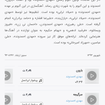
احمدوند و این آلبوم را به شهرت زیادی رساند. آهنگسازی در این آلبوم بر عهده
«مهدی احمدوند» و «میلاد ترابی» بوده است. تنظیم‌ها نیز توسط «مهدی
احمدوند»، «میلاد ترابی»، «پازل‌بند»، «علیرضا افشار» و «حامد برادران» انجام
گرفته است. «علی رهبری»، «مهدی احمدوندن، «احسان نی زن»، «فیروز
ویسانلو»، «فرشید ادهمی» و «بهنام حکیم» به عنوان نوازنده در آهنگ‌ها
هنرنمایی کرده‌اند. ترانه‌های موفق کار نیز سروده «مهدی احمدوند»، «علی
عباسین، «مهرزاد امیرخانی» بوده‌ است.
شهریور ۱۳۹۳
مجوز ارشاد:
۹۳-۸۲۴۲
بارون
۴,۰۹۹ ت
مهدی احمدوند
پیشواز ایرانسل
۰۴:۳۴
سرگیجه
۴,۰۹۹ ت
مهدی احمدوند
پیشواز ایرانسل