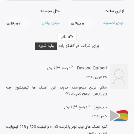
از این ساعت
مثل مجسمه
مهدی احمدوند
مهدی یراحی
۴۸,۰۰۰ ت
۴۸,۰۰۰ ت
۱۲۷
نظر
برای شرکت در گفتگو باید
وارد شوید
Davood Qafoori
پاسخ
گزارش
۲۵ شهریور ۱۳۹۵
سلام قربان میخواستم بدونم این آهنگ ها کیفیتشون چیه 
WAV.FLAC.320 کدومشه؟؟
بیپ‌تونز
پاسخ
گزارش
۵ مهر ۱۳۹۵
کلیه آهنگ های بیپ تونز با فرمت mp3 و کیفیت 320 و 128 کیلوبایت 
ارائه می شوند.