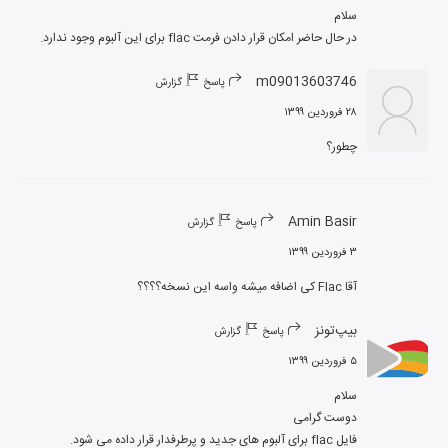
در حال حاضر امکان قرار دادن فرمت flac برای این آلبوم وجود ندارد.
m09013603746
پاسخ
گزارش
۲۸ فروردین ۱۳۹۹
چطور؟
Amin Basir
پاسخ
گزارش
۳ فروردین ۱۳۹۹
آقا Flac کی اضافه میشه واسه این نسخه؟؟؟؟
بیپ‌تونز
پاسخ
گزارش
۵ فروردین ۱۳۹۹
فایل flac برای آلبوم های جدید و پرطرفدار قرار داده می شود.