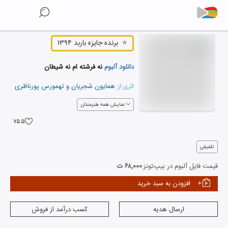
⭐
برنده جایزه باربد ۱۳۹۴
دانلود آلبوم
نه فرشته ام نه شیطان
همایون شجریان
و
تهمورس پورناظری
اثری از:
نمایش همه هنرمندان
۷۵۵
تلفیقی
قیمت فایل آلبوم در بیپ‌تونز:
۶۸,۰۰۰ ت
افزودن به سبد خرید
ارسال هدیه
کسب درآمد از فروش