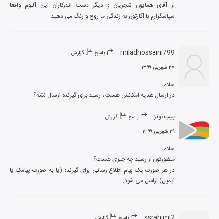
از آقای همایون شجریان و دیگر دست اندرکاران این آلبوم واقعا 
سپاسگزارم با آثارتون به زندگی ما روح و رنگ می دهید
miladhosseini799
پاسخ
گزارش
۲۷ شهریور ۱۳۹۹
در ارسال هدیه امکانش هست ، رسید برای گیرنده ارسال نشه؟
بیپ‌تونز
پاسخ
گزارش
۲۹ شهریور ۱۳۹۹
در هر صورت یک پیام اطلاع رسانی برای گیرنده (یا به صورت پیامک یا 
ایمیل) اراسل می شود.
ssrahimi2
پاسخ
گزارش