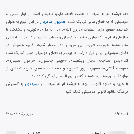
«نه فرشته ام نه شیطان» هشت قطعه داردو تلفیقی است از آواز سنتی و
موسیقی که به فضای غربی نزدیک شده.
همایون شجریان
در این آلبوم به عنوان
خواننده حضور دارد. قطعات «درون آینه»، «دل به دل»، «کولی» و «شتک» با
سازهای ایرانی، تک نوازی سه تار یا دونوازی، فضایی سنتی تر دارند. اما قطعاتی
مثل «همه هیچم»، «چونی بی من» و «در حصار شب»، گرچه همچنان در
فضای موسیقی ایران قرار دارند، اما بیشتر به فضای موسیقی غربی نزدیک شده
اند.«پدرو استاچه»، «جان ویکفیلد»، «جیمی جانسون»، «رامون استینارو»،
«مهمت آکتای»، «سهراب پور ناظری» و «شجاعت حسین خان» تعدادی از
نوازندگان برجسته ای هستند که در این آلبوم نوازندگی کرده اند.
با خرید و دانلود قانونی آلبوم نه فرشته ام نه شیطان از
بیپ تونز
به گسترش
فرهنگ دانلود قانونی موسیقی کمک کنید.
اسفند ۱۳۹۲
مجوز ارشاد:
۹۲-۸۰۸۲
چرا رفتی
۸,۵۹۹ ت