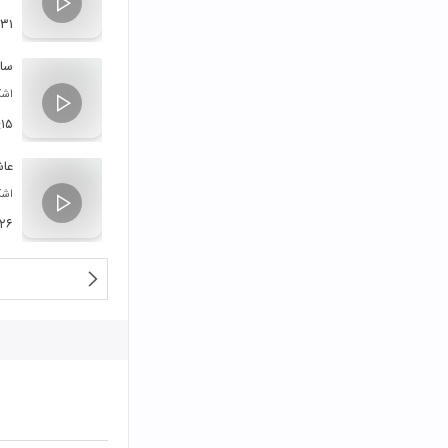
:۳۱
ساز
اشک
:۱۵
عاش
اشک
:۲۶