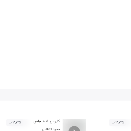
کابوس شاه عباس
۳,۳۹۹ ت
۳,۳۹۹ ت
مجید انتظامی