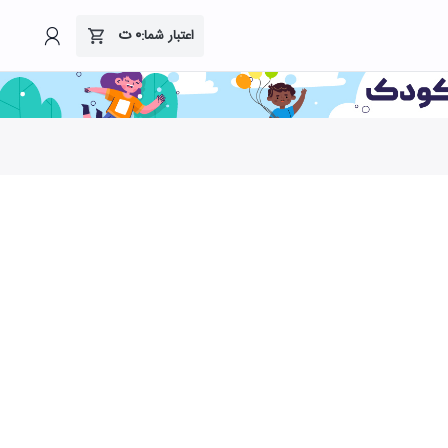
۰
ت
اعتبار شما: