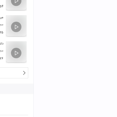
۵۴
مین
مجی
:۲۵
دلن
مجی
:۲۶