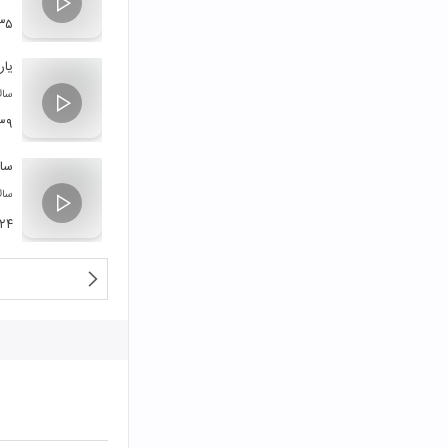
:۳۵
یار
سال
:۳۹
ساز
سال
:۲۴