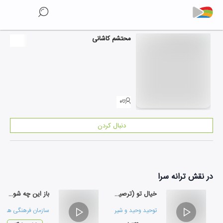
محتشم کاشانی
۰
دنبال کردن
در نقش
ترانه سرا
خیال تو (ترصیع دشتی)
باز این چه شورش است
توحید وحید
و
شیرزاد غفاری
سازمان فرهنگی هنری 