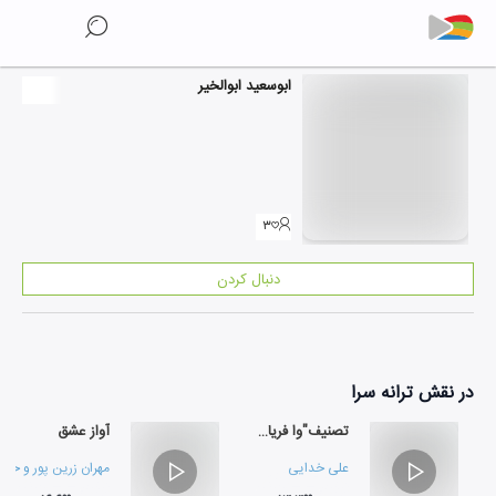
ابوسعید ابوالخیر
۳
دنبال کردن
در نقش
ترانه سرا
تصنیف"وا فریاد از عشق"
آواز عشق
علی خدایی
مهران زرین پور
و
حسین