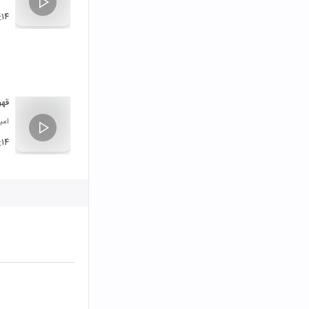
:۱۴
قهو
امی
:۱۴