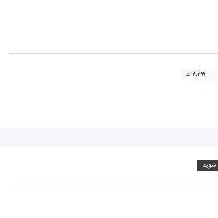
۴,۳۹۹ ت
 شوید