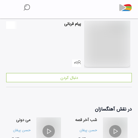
پیام قربانی
۰
دنبال کردن
در نقش
آهنگسازان
شب آخر قصه
می دونی
حسن پیغان
حسن پیغان