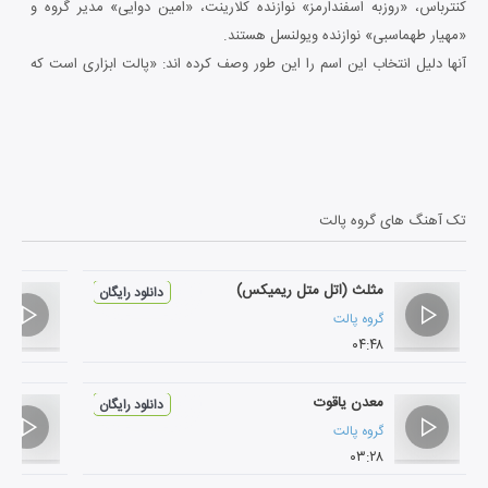
کنترباس، «روزبه اسفندارمز» نوازنده کلارینت، «امین دوایی» مدیر گروه و
«مهیار طهماسبی» نوازنده ویولنسل هستند.
آنها دلیل انتخاب این اسم را این طور وصف کرده اند: «پالت ابزاری است که
رنگ های مورد نیاز برای نقاشی را در آن با هم ترکیب می کنند. هر کدام از ما
یک رنگ خاص از موسیقی را پیگیری می کردیم و با حضور در پالت فرصت
ترکیب شدن با یکدیگر برایمان به وجود آمد تا بتوانیم در این قالب آثار
جدیدی را خلق کنیم. البته برخی افراد این نام را به نوع موسیقی ما که تلفیقی
است هم ارتباط می دهند اما فلسفه ما برای انتخاب این نام همان چیزی بود
تک آهنگ های
گروه پالت
که برایت گفتم.»
ویژگی کلیدی گروه «پالت» سازبندی آن است. سازهای گروه پالت کنترباس،
مثلث (اتل متل ریمیکس)
کلارینت، آکاردئون، گیتار و ویلن سل را شامل می‌شود. پالت اثر خود را با
دانلود رایگان
مشارکت اعضای خود با شش سلیقهٔ متفاوت می‌آفریند که این باعث تنوع آن
گروه پالت
۰۴:۴۸
می‌گردد.
ترانه‌های آثار پالت یا اشعار کلاسیک هستند یا نوشته «امید نعمتی» هستند.
معدن یاقوت
گروه پالت خود را اینگونه توصیف می کند: «پالت صدای جایگزین نسل کنونی
دانلود رایگان
گروه پالت
ایران است. ترکیبی از شعر معاصر و کلاسیک فارسی؛ گفتگوی بین مسائل
۰۳:۲۸
اجتماعی امروز و میراث فرهنگی آنها. همه این عناصر در کنار هم، دنیای