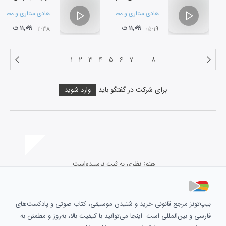
هادی ستاری
و
مصطفی مومنیان
هادی ستاری
و
مصطفی
۱۱,۰۹۹ ت
۱۱,۰۹۹ ت
۱۲:۳۸
۰۵:۱۹
۱
۲
۳
۴
۵
۶
۷
...
۸
برای شرکت در گفتگو باید
وارد شوید
هنوز نظری به ثبت نرسیده‌است.
بیپ‌تونز مرجع قانونی خرید و شنیدن موسیقی، کتاب صوتی و پادکست‌های
فارسی و بین‌المللی است. اینجا می‌توانید با کیفیت بالا، به‌روز و مطمئن به