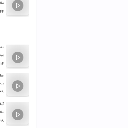
غفا
:۴۴
تصن
پیم
:۱۴
ساز
پیم
:۳۹
آوا
غفا
:۱۸