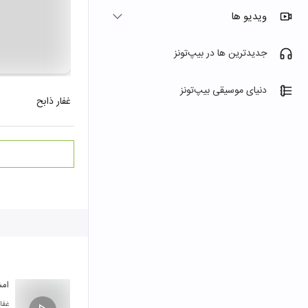
ویدیو ها
جدیدترین ها در بیپ‌تونز
دنیای موسیقی بیپ‌تونز
غفار ذابح
امش
غفا