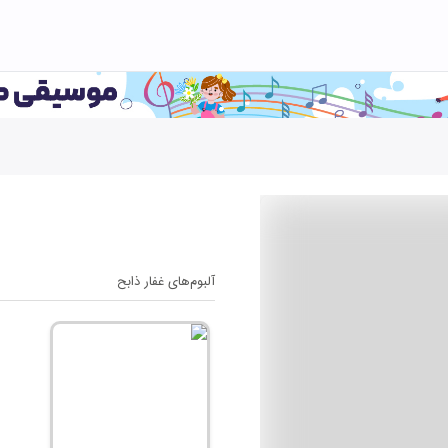
آلبوم‌های
غفار ذابح