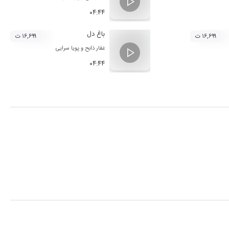
۰۴:۴۴
باغ دل
۱۶,۶۹۹ ت
۱۶,۶۹۹ ت
غفار ذابح
و
پویا سرایی‌
۰۴:۴۴