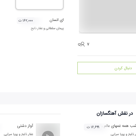
ای انسان
۱۶۲,۰۰۰ ت
پیمان سلطانی
و
غفار ذابح
۷
دنبال کردن
در نقش
آهنگسازان
ب همه غمهای عالم را خبر کن
آواز دشتی
۱۶,۶۹۹ ت
ر ذابح
و
پویا سرایی‌
غفار ذابح
و
پویا سرایی‌