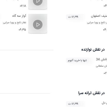
۰۷:۱۸
۰۴
نیف اصفهان
آواز سه گاه
۱۶,۶۹۹ ت
ر ذابح
و
پویا سرایی‌
غفار ذابح
و
پویا سرایی‌
۰۹:۳۵
۰۴
در نقش
نوازنده
نش 34
تنها با خرید آلبوم
ان سلطانی
۰۲
در نقش
ترانه سرا
 دل
۱۶,۶۹۹ ت