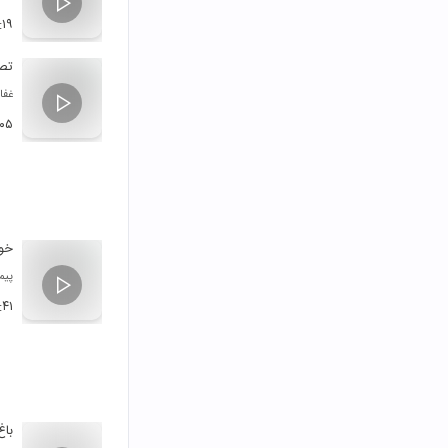
:۱۹
تص
غفا
:۰۵
خوا
پیم
:۴۱
باغ