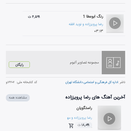
رنگ ابوعطا 1
۴,۵۹۹ ت
رضا پرویززاده
و
نوید افقه
۰۳:۱۳
مجموعه تصاویر آلبوم
رایگان
ناشر :
اداره کل فرهنگی و اجتماعی دانشگاه تهران
کد کتابخانه ملی:
۱۶۲۰۷و
آخرین آهنگ های رضا پرویززاده
مشاهده همه
راستگویان
رضا پرویززاده
و
مهدی امامی
۱۸,۰۹۹ ت
۰۲:۴۸