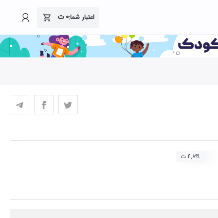
۰
ت
اعتبار شما:
۴,۸۹۹ ت