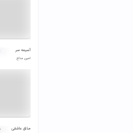
آسیمه سر
۰
امین مداح
مذاق عاشقی
۰