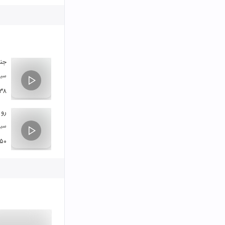
جنو
سید
۳۸
رو 
سید
:۵۰