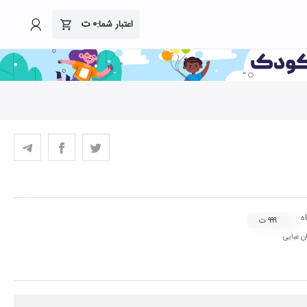
۰
ت
اعتبار شما:
ه
۹۹۹ ت
 عبایی