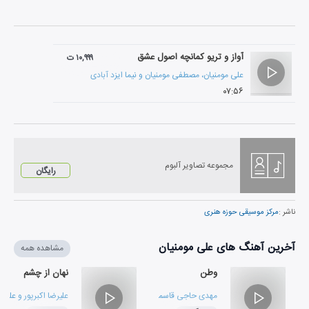
آواز و تریو کمانچه اصول عشق
۱۰,۹۹۹ ت
علی مومنیان
،
مصطفی مومنیان
و
نیما ایزد آبادی
۰۷:۵۶
مجموعه تصاویر آلبوم
رایگان
ناشر :
مرکز موسیقی حوزه هنری
آخرین آهنگ های علی مومنیان
مشاهده همه
وطن
نهان از چشم
مهدی حاجی قاسمی
،
علی مومنیان
و
مصطفی محمودی
علیرضا اکبرپور
و
علی م