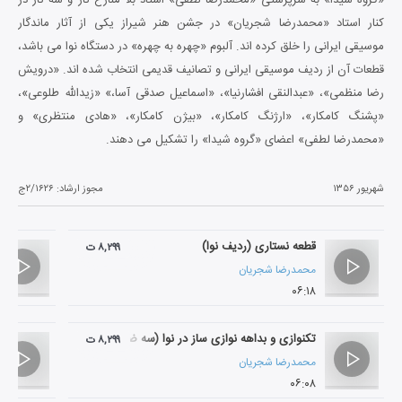
کنار استاد «محمدرضا شجریان» در جشن هنر شیراز یکی از آثار ماندگار
موسیقی ایرانی را خلق کرده اند. آلبوم «چهره به چهره» در دستگاه نوا می باشد،
قطعات آن از ردیف موسیقی ایرانی و تصانیف قدیمی انتخاب شده اند. «درویش
رضا منظمی»، «عبدالنقی افشارنیا»، «اسماعیل صدقی آسا،» «زیدالله طلوعی»،
«پشنگ کامکار»، «ارژنگ کامکار»، «بیژن کامکار»، «هادی منتظری» و
«محمدرضا لطفی» اعضای «گروه شیدا» را تشکیل می دهند.
شهریور ۱۳۵۶
مجوز ارشاد:
۲/۱۶۲۶ج
قطعه نستاری (ردیف نوا)
۸,۲۹۹ ت
محمدرضا شجریان
۰۶:۱۸
تکنوازی و بداهه نوازی ساز در نوا (سه ضربی نوا و کرشمه نوا)
۸,۲۹۹ ت
محمدرضا شجریان
۰۶:۰۸