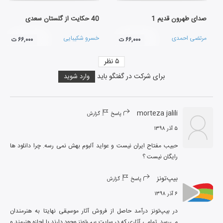
صدای طهرون قدیم 1
40 حکایت از گلستان سعدی
مرتضی احمدی
خسرو شکیبایی
۶۶,۰۰۰ ت
۶۶,۰۰۰ ت
۵
نظر
برای شرکت در گفتگو باید
وارد شوید
morteza jalili
پاسخ
گزارش
۵ آذر ۱۳۹۸
حبیب مفتاح ایران نیست و عواید آلبوم بهش نمی رسه. چرا دانلود ها 
رایگان نیست ؟
بیپ‌تونز
پاسخ
گزارش
۶ آذر ۱۳۹۸
در بیپ‌تونز درآمد حاصل از فروش آثار موسیقی نهایتا به هنرمندان 
می‌رسد. تمامی آثاری که در سایت بیپ‌تونز وجود دارند با اجازه هنرمند و 