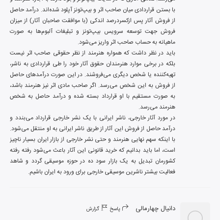
با بستن قراردادی میان صاحب اثر و بیپ‌تونز آپلود شده‌اند. درآمد حاصل 
از فروش آثار پس ازکسردرصد اندکی (با موافقت صاحبان آثار) از میزان 
فروش جهت توسعه سرویس بیپ‌تونز و تبلیغات آلبوم‌ها به صورت 
باید در نظر داشت که همواره هنرمند از نظر حقوقی صاحب اثر نیست 
بلکه در برخی موارد هنرمندان حقوق آثار خود را طی قراردادی به ناشر، 
تهیه‌کننده یا شخص دیگری می‌فروشند. در این صورت درآمدهای حاصل 
از فروش به این شخص می‌رسد. اگر صاحب مادی اثر نیز هنرمند باشد، 
به صورت مستقیم با او قرارداد بسته شده و درآمد حاصل به شخص 
در مورد آثار خارجی، ناشر ایرانی با یک نشر خارجی قرارداد می‌بندد و 
درآمد حاصل از فروش این آثار از طریق ناشر ایرانی به او منتقل می‌شود. 
با اینکه سهم نهایی هنرمند و حتی نشر خارجی از بازار ایران بسیار ناچیز 
است، اما باید بدانیم که خرید قانونی این آثار باعث می‌شود رفته‌ رفته 
کشورمان تبدیل به یک بازار سود ده در حوزه موسیقی گردد و شاهد 
فعالیت بیشتر ناشرین موسیقی خارجی برای ورود به ایران باشیم.
دانیال چهارمالی
پاسخ
گزارش