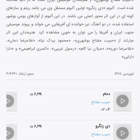
شده است. آلبوم «دی زنگرو» اولین آلبوم مستقل وی می باشد.ریتم و سازهای
کوبه ای در این اثر محور اصلی می باشند. در این آلبوم از آوازهای بومی بوشهر
استفاده شده، در دو آهنگ نیز خواننده ای آفریقایی می خواند و پیوند موسیقی
جنوب ایران و آفریقا را می توان به خوبی مشاهده کرد. هنرمندان این اثر
عبارتند از «حبیب مفتاح بوشهری»، «محمود بردک نیا»، «غلامرضا دمان»،
«غلامرضا دوریه»، «مرلان نیا کام»، «رسول غریبی»، «کسری ابراهیمی» و «دارا
دارایی».
فروردین ۱۳۸۷
مجوز ارشاد:
۳/۴۶۴۱
دمام
۶,۶۹۹ ت
حبیب مفتاح
۰۲:۰۴
دی زنگرو
۶,۶۹۹ ت
حبیب مفتاح