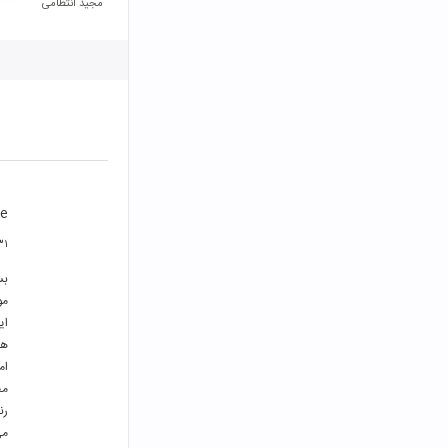
مجید انتظامی
are
۳۱ اردیبهشت 