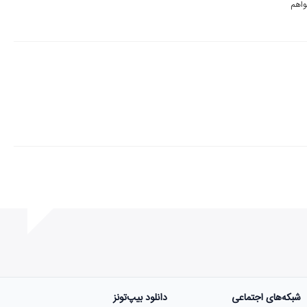
در مجموع آلبوم خوبی است (هرچند من به شخصه آلبوم را نه یکجا که بصورت گزینشی دریافت خواهم 
شبکه‌های اجتماعی
دانلود بیپ‌تونز