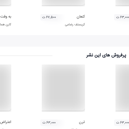
کنعان
به وقت 
۶۳,۰۰ ت
۶۷,۵۰۰ ت
کریستف رضاعی
کارن همای
پرفروش های این نشر
ترن
اعتراض
۶۳,۰۰ ت
۶۳,۰۰۰ ت