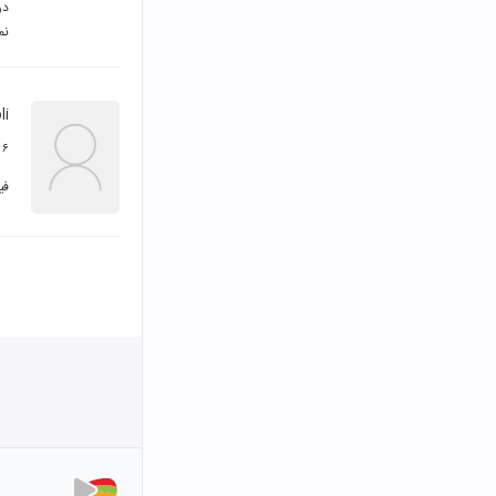
نم
li
۶ مهر ۱۴۰۰
فی