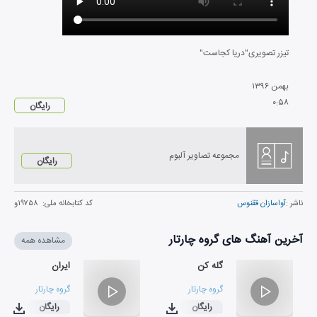
تیزر تصویری"دریا کجاست"
بهمن
۱۳۹۶
۰
:
۵۸
رایگان
مجموعه تصاویر آلبوم
رایگان
ناشر :
آواسازان ققنوس
کد کتابخانه ملی:
۱۹۷۵۸و
آخرین آهنگ های گروه چارتار
مشاهده همه
گله کن
ایران
گروه چارتار
گروه چارتار
رایگان
رایگان
۰۳:۵۰
۰۳:۵۰