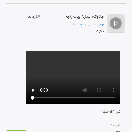
چکاوک/ بیدل/ بیات راجه
۱۲,۵۹۹ ت
بهداد بابایی
و
نوید افقه
۰۹:۵۰
تیزر "راه جنون"
آذر
۱۴۰۰