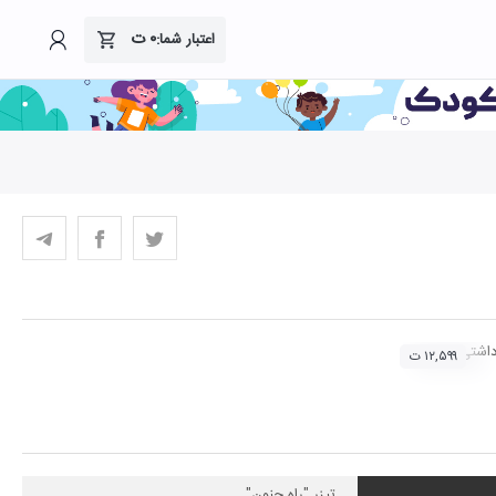
۰
ت
اعتبار شما:
اشتی از ملودی هه وله از خطه کردستان)
۱۲,۵۹۹ ت
تیزر "راه جنون"