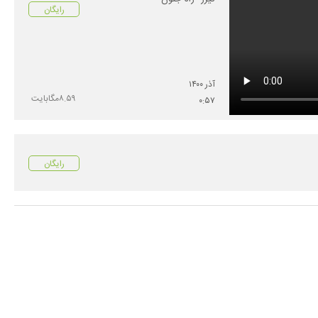
رایگان
آذر
۱۴۰۰
۸.۵۹
مگابایت
۰
:
۵۷
رایگان