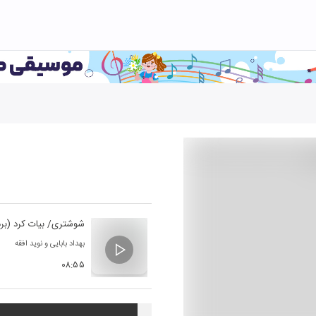
شوشتری/ بیات کرد (برد
بهداد بابایی
و
نوید افقه
۰۸:۵۵