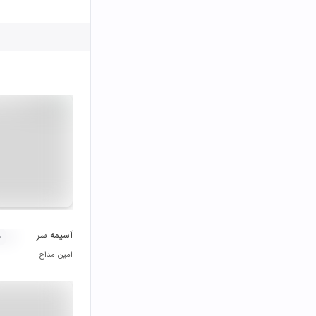
آسیمه سر
۰
امین مداح