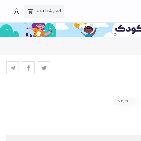
۰
ت
اعتبار شما:
۳,۴۹۹ ت