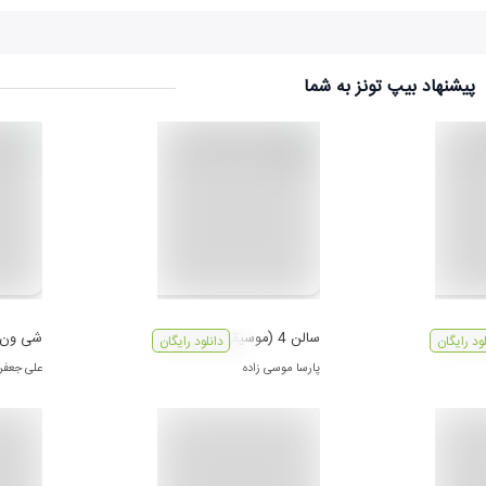
پیشنهاد بیپ تونز به شما
سالن 4 (موسیقی متن فیلم)
شی ون 
لود رایگان
دانلود رایگان
پارسا موسی زاده
علی جعفرپ