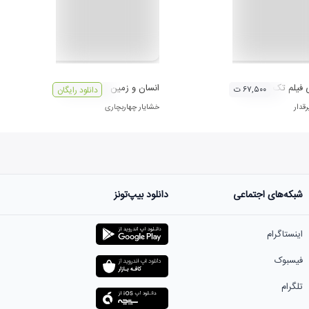
فیلم تک تیرانداز
انسان و زمین
۶۷,۵۰۰ ت
دانلود رایگان
قدار
خشایار چهاربچاری
شبکه‌های اجتماعی
دانلود بیپ‌تونز
اینستاگرام
فیسبوک
تلگرام