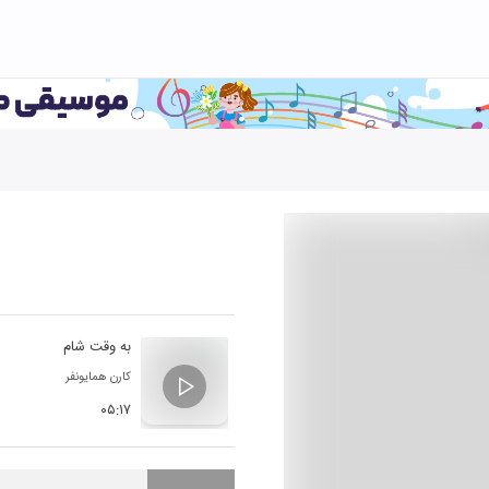
به وقت شام
کارن همایونفر
۰۵:۱۷