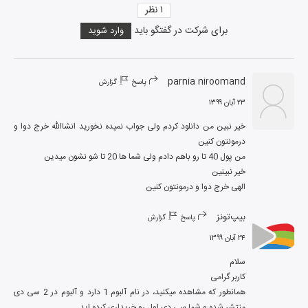
۱
نظر
برای شرکت در گفتگو باید
وارد شوید
parnia niroomand
پاسخ
گزارش
۲۳ آبان ۱۳۹۹
خیر نبین من دانلود کردم ولی جواب نمیده نخورید انشاالله خرج دوا و 
الهی خرج دوا و درمونتون کنین
بیپ‌تونز
پاسخ
گزارش
۲۴ آبان ۱۳۹۹
همانطور که مشاهده میکنید، در نام آلبوم 1 دارد و آلبوم در 2 سی دی 
منتشر شده و شما سی دی اول رو خریداری کرده اید.