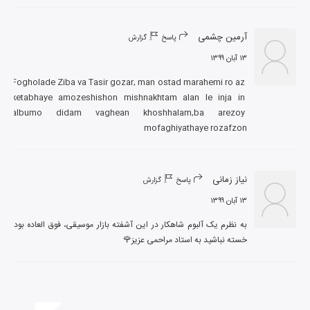
آرمین چشمی
پاسخ
گزارش
۱۳ آبان ۱۳۹۹
Fogholade Ziba va Tasir gozar, man ostad marahemi ro az 
ketabhaye amozeshishon mishnakhtam alan le inja in 
albumo didam vaghean khoshhalam,ba arezoy 
mofaghiyathaye rozafzon
نیاز زمانی
پاسخ
گزارش
۱۳ آبان ۱۳۹۹
به نظرم یک آلبوم شاهکار در این آشفته بازار موسیقی، فوق العاده بود 
خسته نباشید به استاد مراحمی عزیز🌹