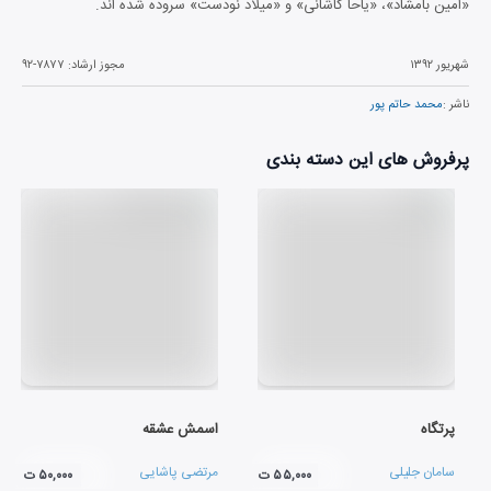
«امین بامشاد»، «یاحا کاشانی» و «میلاد نودست» سروده شده اند.
شهریور ۱۳۹۲
مجوز ارشاد:
۹۲-۷۸۷۷
ناشر :
محمد حاتم پور
پرفروش های این دسته بندی
پرتگاه
اسمش عشقه
سامان جلیلی
مرتضی پاشایی
۵۵,۰۰۰ ت
۵۰,۰۰۰ ت