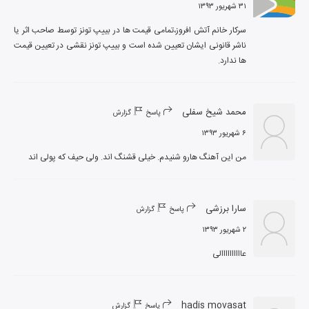
۳۱ شهریور ۱۳۹۳
سرکار خانم آتش افروز،تمامی قیمت ها در بییپ تونز توسط صاحب اثر یا 
ناشر قانونی ایشان تعیین شده است و بییپ تونز نقشی در تعیین قیمت 
ها ندارد.
محمد شیخ سفلی
پاسخ
گزارش
۶ شهریور ۱۳۹۳
من این آهنگ هارو شنیدم. خیلی قشنگ اند. ولی حیف که پولی اند
سارا برزشی
پاسخ
گزارش
۲ شهریور ۱۳۹۳
عاااااااااالی
hadis movasat
پاسخ
گزارش