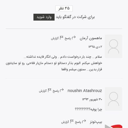
۴۵
نظر
برای شرکت در گفتگو باید
وارد شوید
ماهسون آرمان
پاسخ
گزارش
۲ دی ۱۳۹۵
خواهش میکنم البوم بذار دستاتو تو دستام مازیار فلاحی رو تو سایتتون 
قرار بدین... ممنون میشم واقعا
noushin Atashrouz
پاسخ
گزارش
۳۰ شهریور ۱۳۹۳
چرا پولیه؟؟؟؟؟؟؟؟؟  
بیپ‌تونز
پاسخ
گزارش