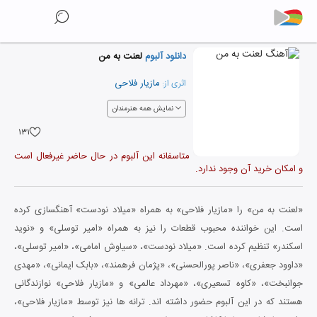
دانلود آلبوم
لعنت به من
مازیار فلاحی
اثری از:
نمایش همه هنرمندان
۱۳۱
متاسفانه این آلبوم در حال حاضر غیرفعال است
و امکان خرید آن وجود ندارد.
«لعنت به من» را «مازیار فلاحی» به همراه «میلاد نودست» آهنگسازی کرده
است. این خواننده محبوب قطعات را نیز به همراه «امیر توسلی» و «نوید
اسکندر» تنظیم کرده است. «میلاد نودست»، «سیاوش امامی»، «امیر توسلی»،
«داوود جعفری»، «ناصر پورالحسنی»، «پژمان فرهمند»، «بابک ایمانی»، «مهدی
جوانبخت»، «کاوه تسعیری»، «مهرداد عالمی» و «مازیار فلاحی» نوازندگانی
هستند که در این آلبوم حضور داشته اند. ترانه ها نیز توسط «مازیار فلاحی»،