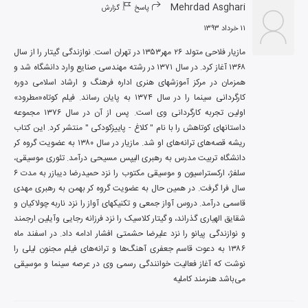
Mehrdad Asghari
پاسخ
گزارش
۱۱ خرداد ۱۳۹۳
مازیار فلاحی متولد ۲۶ مهر۱۳۵۳ در تهران است. نوازندگی گیتار را از سال 
۱۳۶۸ آغاز کرد. در سال ۱۳۷۱ در رشته مهندسی صنایع وارد دانشگاه شد و 
همزمان در مرکز آموزشهای هنری اداره فرهنگ و ارشاد اسلامی دوره 
کارگردانی سینما را در سال ۱۳۷۴ به پایان رساند. فیلم کوتاه«مطرود» 
اولین تجربه کارگردانی وی است. پس از آن در سال ۱۳۷۶ مجموعه 
داستانهای کوتاهش را با نام " کلاغ - پاییزکودکی " منتشر کرد. این کتاب 
ریشه قصه‌های ترانه‌های او شد. مازیار در سال ۱۳۸۰ به عضویت گروه کر 
دانشگاه تربیت مدرس به رهبری الیپس مسیحی درآمد. تئوری موسیقی، 
سلفژ، ارکستراسیون و موسیقی مکتوب را نزد حمیدرضا دیبازر به مدت ۶ 
سال فرا گرفت. در همین حال به عضویت گروه کر بهمن به رهبری مهدی 
قاسمی درآمد. دروس آواز جمعی و تکنیکهای آواز را نزد ناربه چولاکیان و 
شقایق الهیاری گذراند، و گیتار کلاسیک را نزد فرزانه رجایی وآیلین ارجمند 
و نوازندگی پیانو را نزد علیرضا حشمتی افشار ادامه داد. در اسفند ماه 
۱۳۸۶ به دعوت قاسم جعفری آهنگ‌ها و ترانه‌های فیلم مجنون لیلی را 
نوشت که آغاز فعالیت خوانندگی رسمی وی در عرصه سینما و موسیقی 
می‌باشد هنرمند کاملیه