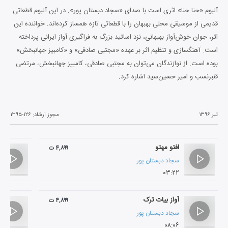
آلبوم «حنا حنا» اثری است با صدای «سجاد دبستان پور». در این آلبوم قطعاتی
قدیمی از موسیقی محلی بهبهان را با قطعاتی تازه همساز کرده‌اند. خواننده این
اثر، جوان خوش‌آواز بهبهانی، نزد اساتید بزرگ به فراگیری آواز ایرانی پرداخته
است. آهنگسازی و تنظیم اثر بر عهده «مجتبی صادقی» و «کامبیز جهانبخش»
بوده است. از نوازندگان می‌توان به مجتبی صادقی، کامبیز جهانبخش، مرتضی
قنبرنسب و امیر حسین‌سید اشاره کرد.
تیر ۱۳۹۶
مجوز ارشاد:
۱۳۹۵-۱۲۶
افتو مهتو
۴,۸۹۹ ت
سجاد دبستان پور
۰۳:۲۲
آواز بیات ترک
۴,۸۹۹ ت
سجاد دبستان پور
۰۸:۰۶