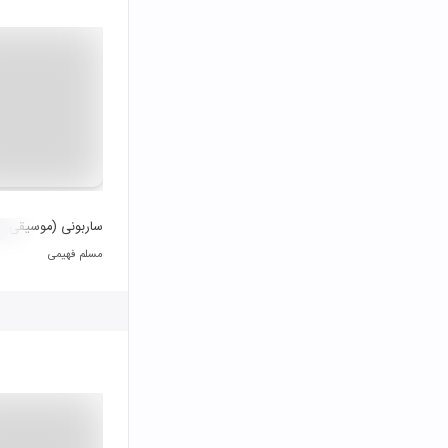
ساربونی (موسیقی پ
مسلم فهیمی